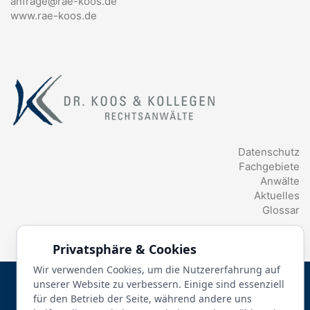
anfrage@rae-koos.de
www.rae-koos.de
Datenschutz
Fachgebiete
Anwälte
Aktuelles
Glossar
Privatsphäre & Cookies
Wir verwenden Cookies, um die Nutzererfahrung auf
© 2026 Dr. Koos & Kollegen | Goldbacher Straße 51, 63739
unserer Website zu verbessern. Einige sind essenziell
Aschaffenburg | 06021 3548-0 |
Impressum
|
Datenschutz
|
für den Betrieb der Seite, während andere uns
Kontakt